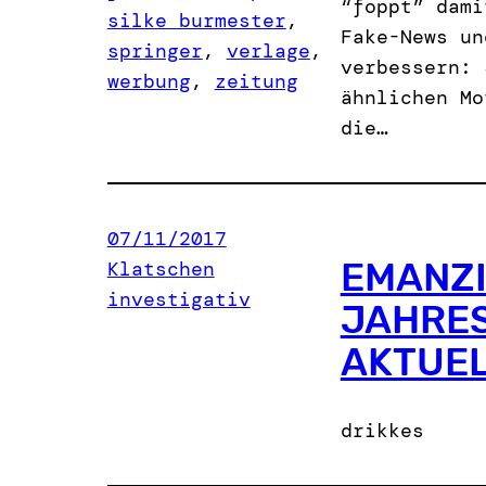
“foppt” dami
silke burmester
, 
Fake-News un
springer
, 
verlage
, 
verbessern: 
werbung
, 
zeitung
ähnlichen Mo
die…
07/11/2017
EMANZI
Klatschen
investigativ
JAHRES
AKTUEL
drikkes