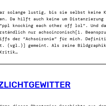
ar solange lustig, bis sie selbst keine 
en. Da hilft auch keine um Distanzierung
“ppl knocking each other off lol”. Und d
rständlich nur achsoinronisch[1. Beanspr
iffs der “Achsoironie” für mich. Definit
t. (vgl.)] gemeint. Als reine Bildgraphi
Kritik…
TZLICHTGEWITTER