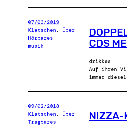
07/03/2019
DOPPEL
Klatschen
, 
Über
Hörbares
CDS ME
musik
drikkes
Auf ihren Vi
immer diesel
09/02/2018
NIZZA-
Klatschen
, 
Über
Tragbares