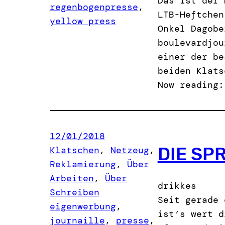
Das ist der 
regenbogenpresse
, 
LTB-Heftchen
yellow press
Onkel Dagobe
boulevardjou
einer der be
beiden Klats
Now reading:
12/01/2018
DIE SP
Klatschen
, 
Netzeug
, 
Reklamierung
, 
Über
Arbeiten
, 
Über
drikkes
Schreiben
Seit gerade 
eigenwerbung
, 
ist’s wert d
journaille
, 
presse
, 