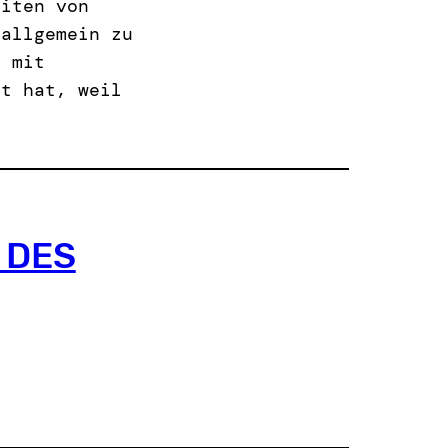
eiten von
 allgemein zu
h mit
rt hat, weil
 DES