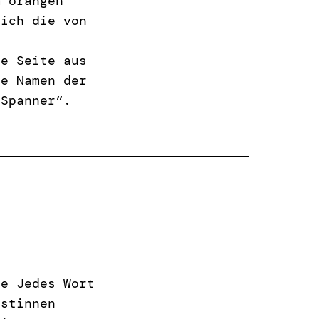
m orangen
sich die von
te Seite aus
ie Namen der
“Spanner”.
ne Jedes Wort
istinnen