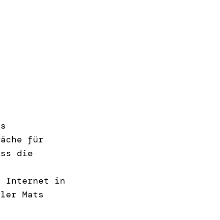
es
wäche für
ass die
e Internet in
ller Mats