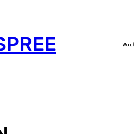
SPREE
Wor
N