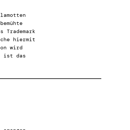
Klamotten
 bemühte
as Trademark
uche hiermit
ion wird
k ist das