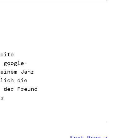
Seite
i google-
 einem Jahr
rlich die
r der Freund
ts
Next Page
→