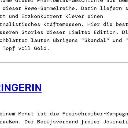
Name dieser Phantomias-Geschichte aus de
 dieser Rewe-Sammelreihe. Darin liefern 
rt und Erzkonkurrent Klever einen
rnalistisches Kräftemessen. Hier die bes
sseren Stories dieser Limited Edition. D
chblätter lauten übrigens “Skandal” und 
 Topf voll Gold.
RINGERIN
einem Monat ist die Freischreiber-Kampag
raußen. Der Berufsverband freier Journal