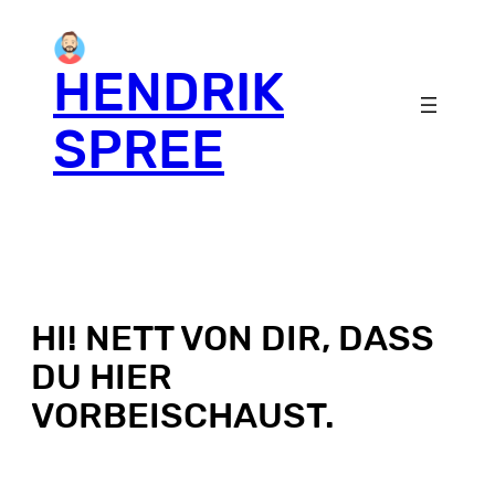
HENDRIK
SPREE
HI! NETT VON DIR, DASS D
U HIER V
ORBEISCHAUST.