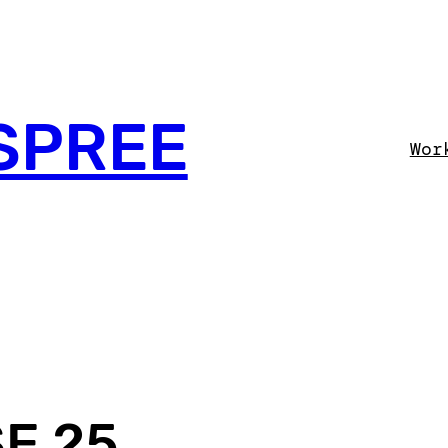
SPREE
Wor
E 25