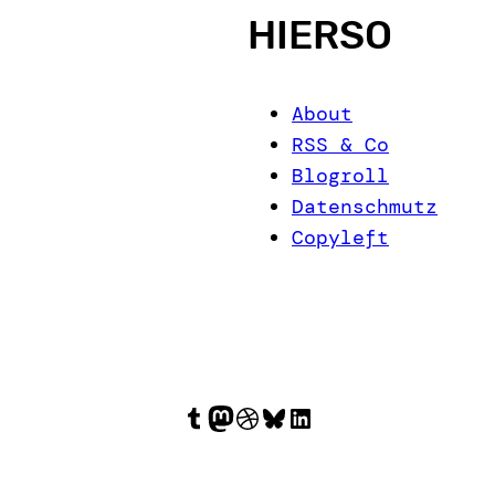
HIERSO
About
RSS & Co
Blogroll
Datenschmutz
Copyleft
Tumblr
Mastodon
Dribbble
Bluesky
LinkedIn