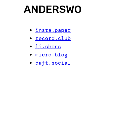
ANDERSWO
insta.paper
record.club
li.chess
micro.blog
daft.social