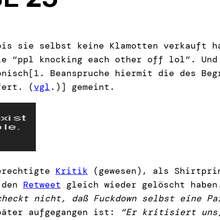
is sie selbst keine Klamotten verkauft h
ie “ppl knocking each other off lol”. Un
onisch[1. Beanspruche hiermit die des Beg
fert. (
vgl
.)] gemeint.
berechtigte
Kritik
(gewesen), als Shirtprin
e den
Retweet
gleich wieder gelöscht haben
checkt nicht, daß Fuckdown selbst eine Pa
päter aufgegangen ist:
“Er kritisiert uns