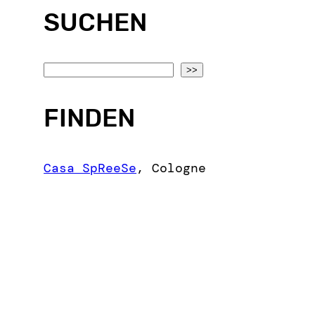
SUCHEN
S
>>
e
a
FINDEN
r
c
Casa SpReeSe
,
Cologne
h