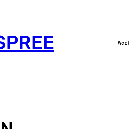
SPREE
Wor
EN