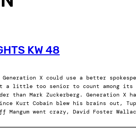
GHTS KW 48
 Generation X could use a better spokesp
t a little too senior to count among its
der than Mark Zuckerberg. Generation X h
ince Kurt Cobain blew his brains out, Tu
ff Mangum went crazy, David Foster Walla