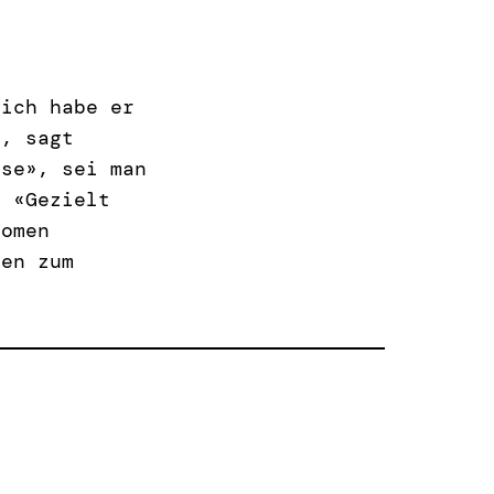
lich habe er
t, sagt
sse», sei man
. «Gezielt
nomen
gen zum