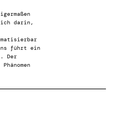
nigermaßen
sich darin,
umatisierbar
ins führt ein
a. Der
s Phänomen