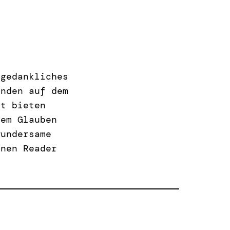
 gedankliches
unden auf dem
lt bieten
dem Glauben
wundersame
inen Reader