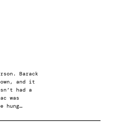
erson. Barack
 own, and it
asn’t had a
pac was
ce hung…