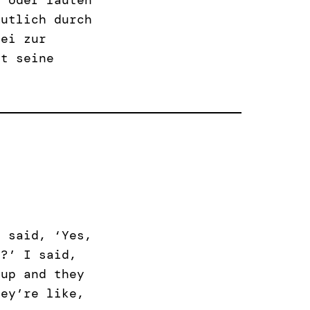
mutlich durch
bei zur
it seine
I said, ‘Yes,
x?’ I said,
 up and they
hey’re like,