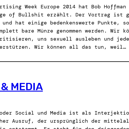
rtising Week Europe 2014 hat Bob Hoffman
ge of Bullshit erzählt. Der Vortrag ist 
 und hat einige bedenkenswerte Punkte, s
mplett bare Münze genommen werden. Wir k
ritisieren, uns sexuell ausleben und jed
erstützen. Wir können all das tun, weil…
 & MEDIA
oder Social und Media ist als Interjekti
her Ausruf, der ursprünglich der mittela
is entstammt. Er steht für den dringende