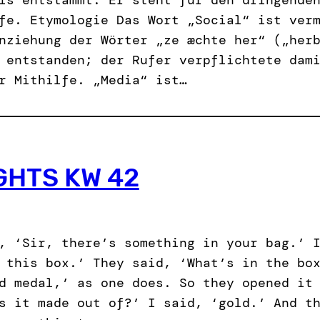
fe. Etymologie Das Wort „Social“ ist ver
nziehung der Wörter „ze æchte her“ („her
 entstanden; der Rufer verpflichtete dam
r Mithilfe. „Media“ ist…
GHTS KW 42
, ‘Sir, there’s something in your bag.’ 
 this box.’ They said, ‘What’s in the bo
d medal,’ as one does. So they opened it
s it made out of?’ I said, ‘gold.’ And t