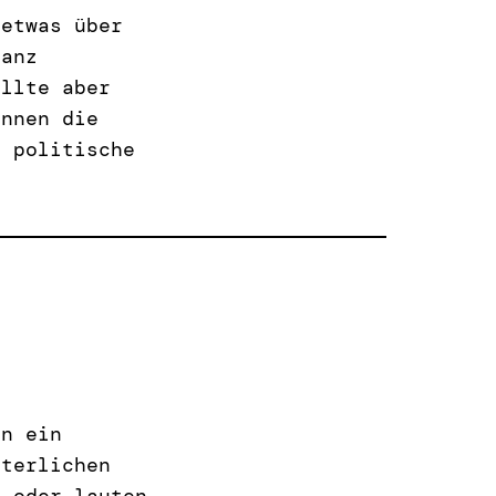
 etwas über
ganz
ollte aber
önnen die
e politische
on ein
lterlichen
n oder lauten