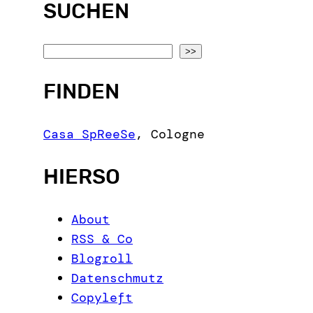
SUCHEN
S
>>
e
FINDEN
a
r
c
Casa SpReeSe
,
Cologne
h
HIERSO
About
RSS & Co
Blogroll
Datenschmutz
Copyleft