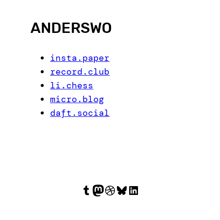
ANDERSWO
insta.paper
record.club
li.chess
micro.blog
daft.social
Tumblr
Mastodon
Dribbble
Bluesky
LinkedIn