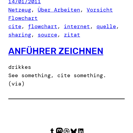
14/01/2011
Netzeug
, 
Über Arbeiten
, 
Vorsicht
Flowchart
cite
, 
flowchart
, 
internet
, 
quelle
, 
sharing
, 
source
, 
zitat
ANFÜHRER ZEICHNEN
drikkes
See something, cite something.
(via)
Tumblr
Mastodon
Dribbble
Bluesky
LinkedIn