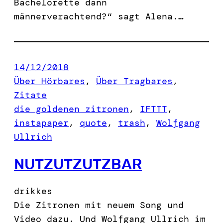
Bachelorette dann
männerverachtend?“ sagt Alena.…
14/12/2018
Über Hörbares
, 
Über Tragbares
, 
Zitate
die goldenen zitronen
, 
IFTTT
, 
instapaper
, 
quote
, 
trash
, 
Wolfgang
Ullrich
NUTZUTZUTZBAR
drikkes
Die Zitronen mit neuem Song und
Video dazu. Und Wolfgang Ullrich im