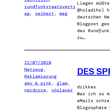
Liegen müßte
rundfunkstaatsvertr
@holadiho) h
ag
, 
seibert
, 
weg
deutschen Ne
Blogpost ges
des Rundfunk
zu…
22/07/2010
DES SP
Netzeug
, 
Reklamierung
amy & pink
, 
glam
, 
drikkes
nerdcore
, 
vöslauer
Was ich so m
eMails schre
Blogosphäre 