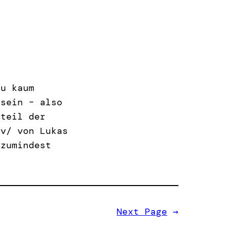
Du kaum
 sein – also
rteil der
tv/ von Lukas
 zumindest
Next Page
→