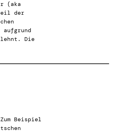
er (aka
teil der
ichen
n aufgrund
blehnt. Die
 Zum Beispiel
utschen