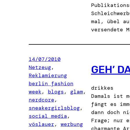
Publikations
Schleichwerb
mal, übel au
versendete M
14/07/2010
GEH’ D
Netzeug
, 
Reklamierung
berlin fashion
drikkes
week
, 
blogs
, 
glam
, 
Damals ist m
nerdcore
, 
fängt es imm
sneakergirlsblog
, 
dann doch ni
social media
, 
Frage; nur e
vöslauer
, 
werbung
charmante Ar