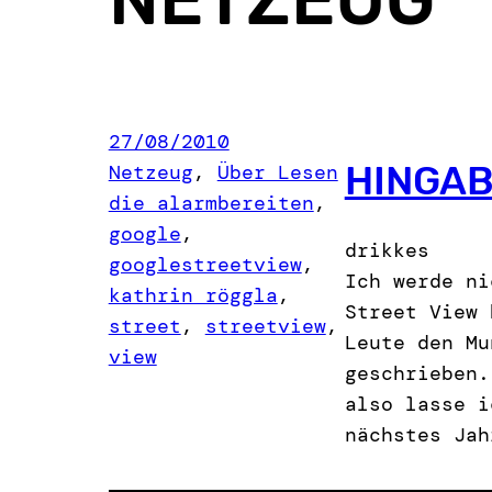
27/08/2010
HINGA
Netzeug
, 
Über Lesen
die alarmbereiten
, 
google
, 
drikkes
googlestreetview
, 
Ich werde ni
kathrin röggla
, 
Street View 
street
, 
streetview
, 
Leute den Mu
view
geschrieben.
also lasse i
nächstes Jah