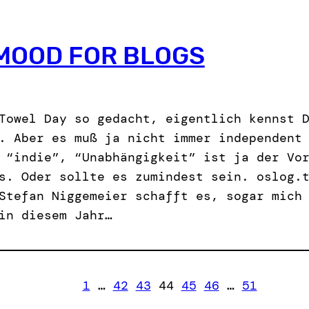
 MOOD FOR BLOGS
Towel Day so gedacht, eigentlich kennst 
. Aber es muß ja nicht immer independent
 “indie”, “Unabhängigkeit” ist ja der Vo
s. Oder sollte es zumindest sein. oslog.
Stefan Niggemeier schafft es, sogar mich
in diesem Jahr…
1
…
42
43
44
45
46
…
51