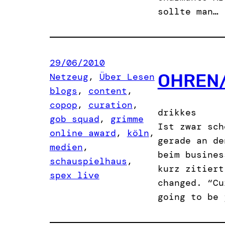
sollte man…
29/06/2010
OHREN
Netzeug
, 
Über Lesen
blogs
, 
content
, 
copop
, 
curation
, 
drikkes
gob squad
, 
grimme
Ist zwar sch
online award
, 
köln
, 
gerade an de
medien
, 
beim busines
schauspielhaus
, 
kurz zitiert
spex live
changed. “Cu
going to be 