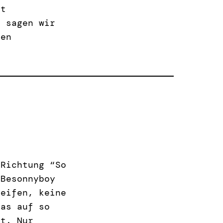
it
, sagen wir
ten
 Richtung “So
 Besonnyboy
reifen, keine
das auf so
ht. Nur