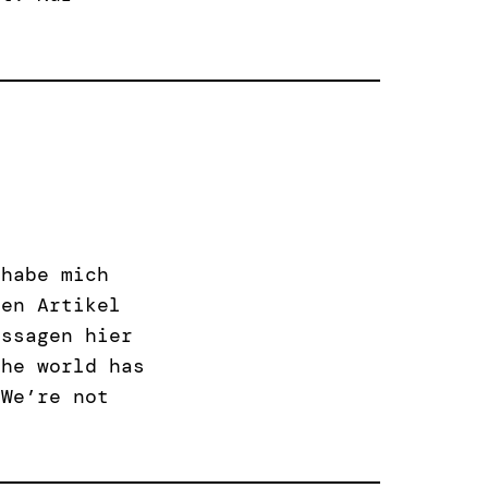
 habe mich
sen Artikel
ussagen hier
the world has
 We’re not