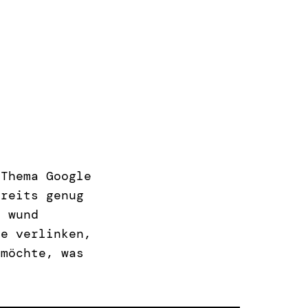
 Thema Google
ereits genug
r wund
le verlinken,
 möchte, was