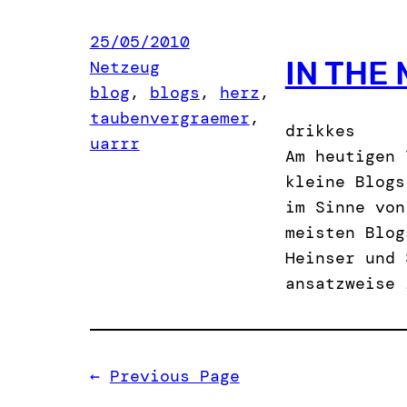
25/05/2010
IN THE
Netzeug
blog
, 
blogs
, 
herz
, 
taubenvergraemer
, 
drikkes
uarrr
Am heutigen 
kleine Blogs
im Sinne von
meisten Blog
Heinser und 
ansatzweise 
←
Previous Page