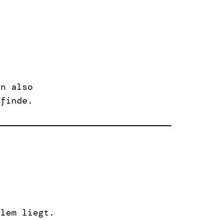
un also
 finde.
blem liegt.