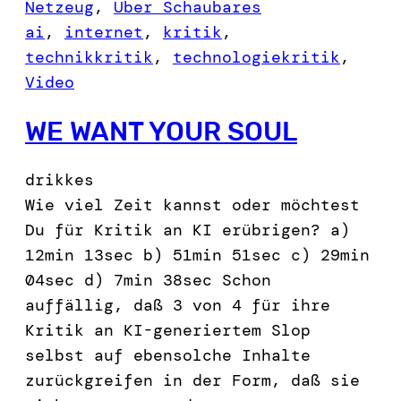
Netzeug
, 
Über Schaubares
ai
, 
internet
, 
kritik
, 
technikkritik
, 
technologiekritik
, 
Video
WE WANT YOUR SOUL
drikkes
Wie viel Zeit kannst oder möchtest
Du für Kritik an KI erübrigen? a)
12min 13sec b) 51min 51sec c) 29min
04sec d) 7min 38sec Schon
auffällig, daß 3 von 4 für ihre
Kritik an KI-generiertem Slop
selbst auf ebensolche Inhalte
zurückgreifen in der Form, daß sie