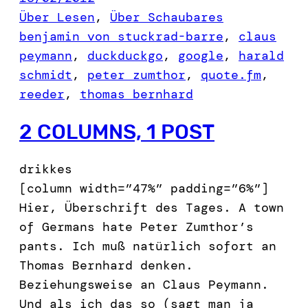
Über Lesen
, 
Über Schaubares
benjamin von stuckrad-barre
, 
claus
peymann
, 
duckduckgo
, 
google
, 
harald
schmidt
, 
peter zumthor
, 
quote.fm
, 
reeder
, 
thomas bernhard
2 COLUMNS, 1 POST
drikkes
[column width=”47%” padding=”6%”]
Hier, Überschrift des Tages. A town
of Germans hate Peter Zumthor’s
pants. Ich muß natürlich sofort an
Thomas Bernhard denken.
Beziehungsweise an Claus Peymann.
Und als ich das so (sagt man ja