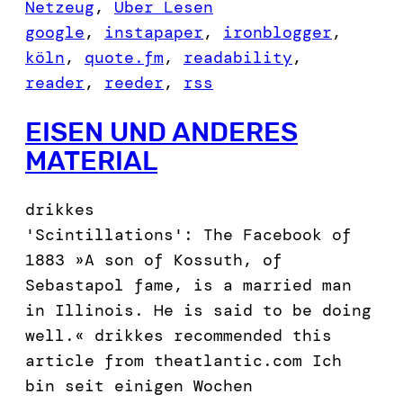
Netzeug
, 
Über Lesen
google
, 
instapaper
, 
ironblogger
, 
köln
, 
quote.fm
, 
readability
, 
reader
, 
reeder
, 
rss
EISEN UND ANDERES
MATERIAL
drikkes
'Scintillations': The Facebook of
1883 »A son of Kossuth, of
Sebastapol fame, is a married man
in Illinois. He is said to be doing
well.« drikkes recommended this
article from theatlantic.com Ich
bin seit einigen Wochen