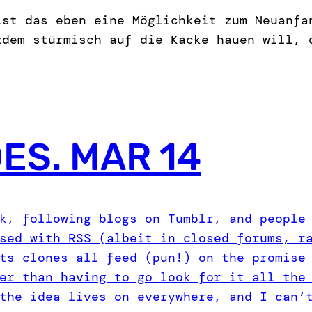
ist das eben eine Möglichkeit zum Neuanfa
zdem stürmisch auf die Kacke hauen will,
OES. MAR 14
k, following blogs on Tumblr, and people
sed with RSS (albeit in closed forums, r
ts clones all feed (pun!) on the promise
er than having to go look for it all the
the idea lives on everywhere, and I can’