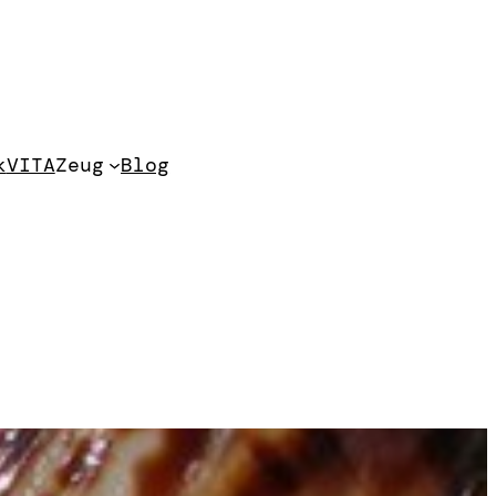
k
VITA
Zeug
Blog