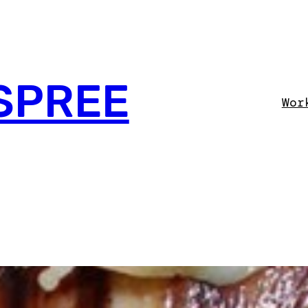
SPREE
Wor