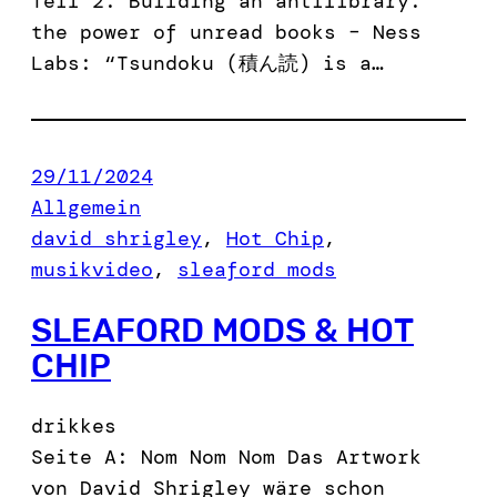
Teil 2. Building an antilibrary:
the power of unread books – Ness
Labs: “Tsundoku (積ん読) is a…
29/11/2024
Allgemein
david shrigley
, 
Hot Chip
, 
musikvideo
, 
sleaford mods
SLEAFORD MODS & HOT
CHIP
drikkes
Seite A: Nom Nom Nom Das Artwork
von David Shrigley wäre schon