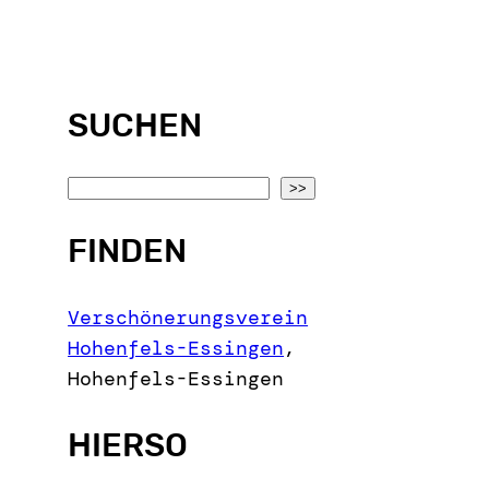
SUCHEN
S
>>
e
FINDEN
a
r
c
Verschönerungsverein
h
Hohenfels-Essingen
,
Hohenfels-Essingen
HIERSO