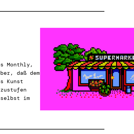
as Monthly,
über, daß dem
ls Kunst
nzustufen
 selbst im