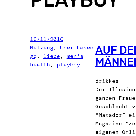
18/11/2016
AUF DE
Netzeug
, 
Über Lesen
gq
, 
liebe
, 
men’s
MÄNNE
health
, 
playboy
drikkes
Der Illusion
ganzen Fraue
Geschlecht v
“Matador” ei
Magazine “Ze
eigenen Onli