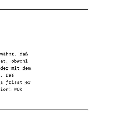
rwähnt, daß
hat, obwohl
nder mit dem
e. Das
as frisst er
tion: #UK