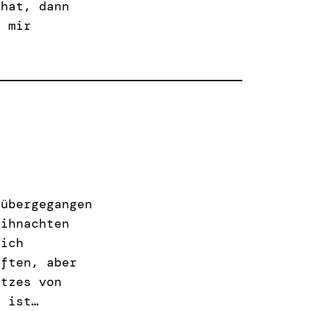
 hat, dann
n mir
 übergegangen
eihnachten
lich
aften, aber
utzes von
n ist…