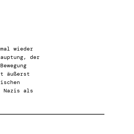
 mal wieder
hauptung, der
 Bewegung
st äußerst
wischen
r Nazis als