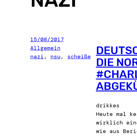
15/08/2017
DEUTSC
Allgemein
nazi
, 
nsu
, 
scheiße
DIE NO
#CHARL
ABGEKÜ
drikkes
Heute mal ke
wirklich ein
wie aus Beri