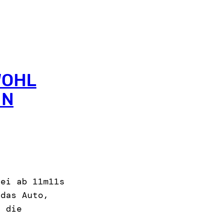
WOHL
IN
bei ab 11m11s
 das Auto,
n die