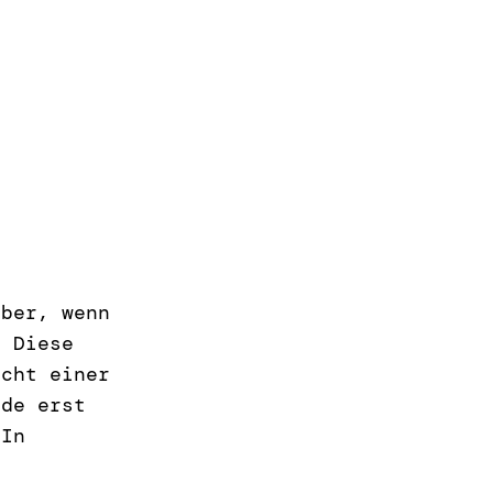
r
eber, wenn
. Diese
icht einer
ade erst
 In