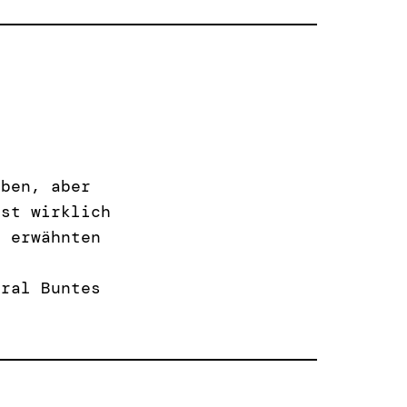
iben, aber
ist wirklich
g erwähnten
Gral Buntes