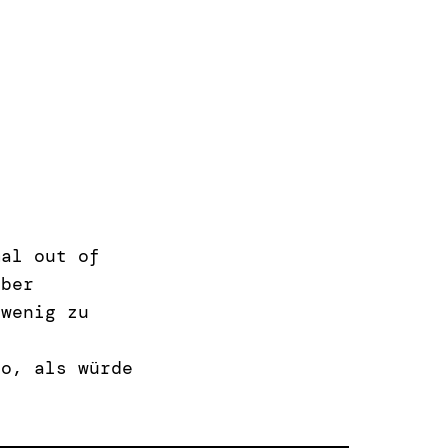
mal out of
aber
 wenig zu
so, als würde