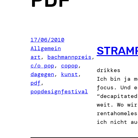
17/06/2010
STRAM
Allgemein
art
, 
bachmannpreis
, 
c/o pop
, 
copop
, 
drikkes
dagegen
, 
kunst
, 
Ich bin ja m
pdf
, 
focus. Und e
popdesignfestival
“decapitated
weit. Wo wir
rentahomeles
ich nicht au