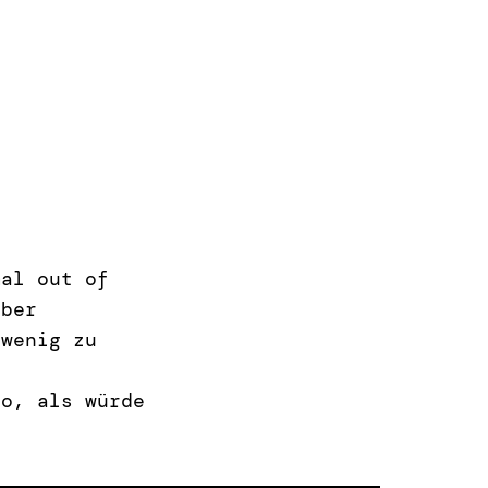
mal out of
aber
 wenig zu
so, als würde