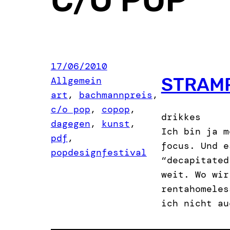
17/06/2010
STRAM
Allgemein
art
, 
bachmannpreis
, 
c/o pop
, 
copop
, 
drikkes
dagegen
, 
kunst
, 
Ich bin ja m
pdf
, 
focus. Und e
popdesignfestival
“decapitated
weit. Wo wir
rentahomeles
ich nicht au