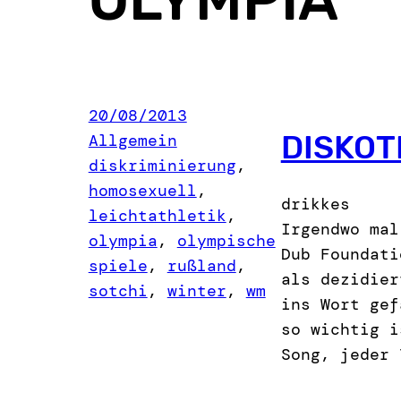
20/08/2013
DISKOT
Allgemein
diskriminierung
, 
homosexuell
, 
drikkes
leichtathletik
, 
Irgendwo mal
olympia
, 
olympische
Dub Foundati
spiele
, 
rußland
, 
als dezidier
sotchi
, 
winter
, 
wm
ins Wort gef
so wichtig i
Song, jeder 