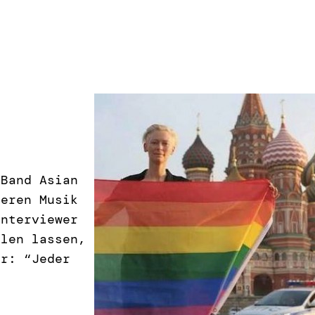
 Band Asian
deren Musik
Interviewer
llen lassen,
hr: “Jeder