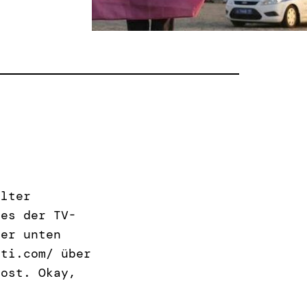
alter
des der TV-
der unten
ati.com/ über
Post. Okay,