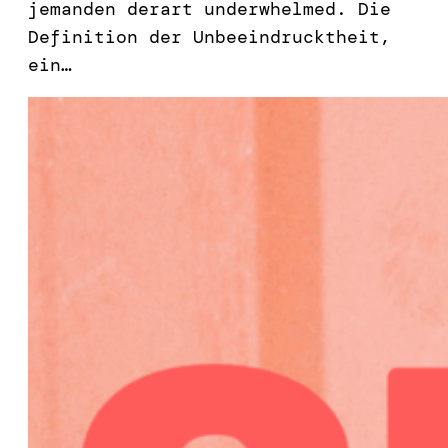
jemanden derart underwhelmed. Die
Definition der Unbeeindrucktheit,
ein…