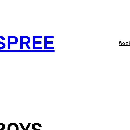
SPREE
Wor
BOYS