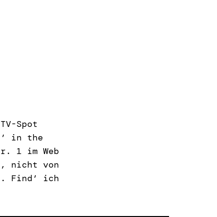
 TV-Spot
n’ in the
Nr. 1 im Web
k, nicht von
). Find’ ich