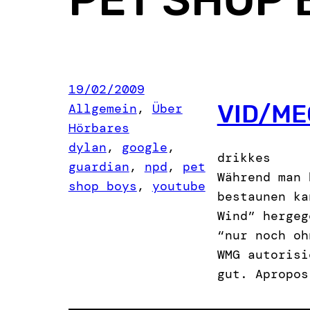
19/02/2009
VID/ME
Allgemein
, 
Über
Hörbares
dylan
, 
google
, 
drikkes
guardian
, 
npd
, 
pet
Während man 
shop boys
, 
youtube
bestaunen ka
Wind” hergeg
“nur noch oh
WMG autorisi
gut. Apropos