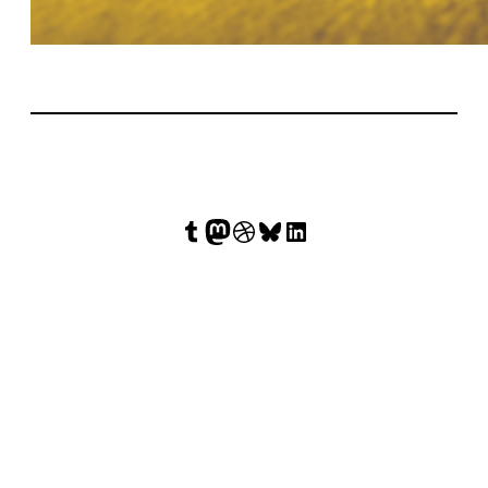
Tumblr
Mastodon
Dribbble
Bluesky
LinkedIn