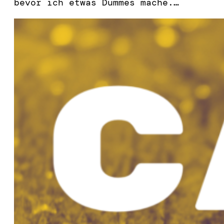
bevor ich etwas Dummes mache.…