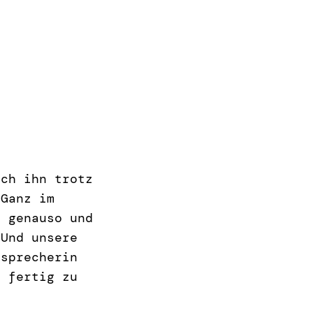
ich ihn trotz
 Ganz im
s genauso und
 Und unsere
tsprecherin
n fertig zu