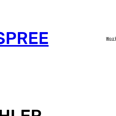
SPREE
Wor
HLER