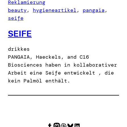
Reklamierung
beauty
, 
hygieneartikel
, 
pangaia
, 
seife
SEIFE
drikkes
PANGAIA, Haeckels, and C16
Biosciences haben in kollaborativer
Arbeit eine Seife entwickelt , die
kein Palmöl enthält.
Tumblr
Mastodon
Dribbble
Bluesky
LinkedIn