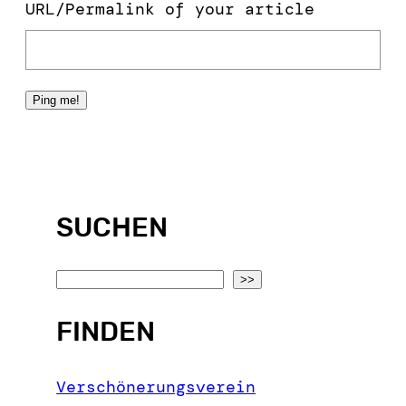
URL/Permalink of your article
SUCHEN
S
>>
e
FINDEN
a
r
c
Verschönerungsverein