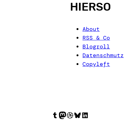
HIERSO
About
RSS & Co
Blogroll
Datenschmutz
Copyleft
Tumblr
Mastodon
Dribbble
Bluesky
LinkedIn