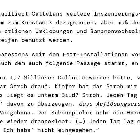
tailliert Cattelans weitere Inszenierungs
um zum Kunstwerk dazugehören, aber muß de
h etlichen Umklebungen und Bananenwechsel
reifen benutzt werden.
pätestens seit den Fett-Installationen vo
uch dem auch folgende Passage stammt, an
ür 1,7 Millionen Dollar erworben hatte, 
ar Stroh drauf. Kiefer hat das Stroh mit
s liegt da unterm Bild? Stroh. Jeden Tag
y’ davon zu überzeugen,
dass Auflösungser
Vergebens. Der Schauspieler nahm die Her
e wieder drangeklebt. (…) Jeden Tag lag 
 Ich habs’ nicht eingesehen.”