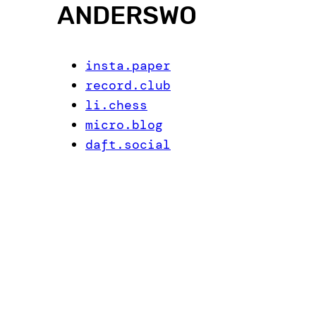
ANDERSWO
insta.paper
record.club
li.chess
micro.blog
daft.social