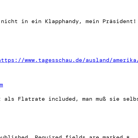
nicht in ein Klapphandy, mein Präsident!
https://www.tagesschau.de/ausland/amerika
m
t als Flatrate included, man muß sie selb
published.
Required fields are marked
*