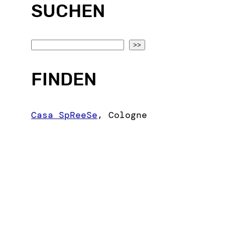
SUCHEN
S
>>
e
a
FINDEN
r
c
Casa SpReeSe
,
Cologne
h