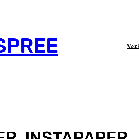
SPREE
Wor
ER, INSTAPAPER