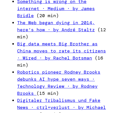
Something is wrong on the
internet · Medium · by James
Bridle
(20 min)
The Web began dying in 2014,
here’s how · by André Staltz
(12
min)
Big data meets Big Brother as
China moves to rate its citizens
· Wired · by Rachel Botsman
(16
min)
Robotics pioneer Rodney Brooks
debunks AI hype seven ways ·
Technology Review · by Rodney
Brooks
(15 min)
Digitaler Tribalismus und Fake
News · ctrl+verlust · by Michael