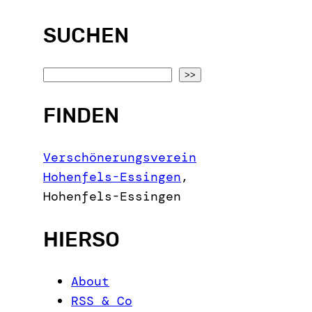
SUCHEN
S
>>
e
FINDEN
a
r
c
Verschönerungsverein
h
Hohenfels-Essingen
,
Hohenfels-Essingen
HIERSO
About
RSS & Co