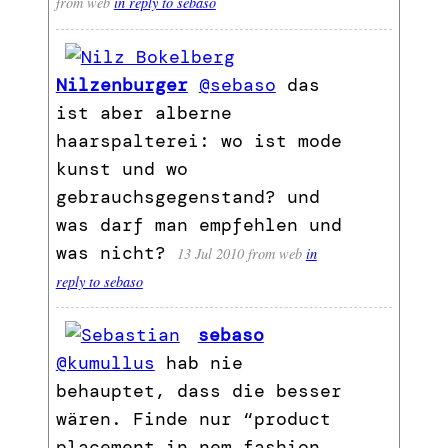
from web
in reply to sebaso
Nilzenburger
@sebaso
das
ist aber alberne
haarspalterei: wo ist mode
kunst und wo
gebrauchsgegenstand? und
was darf man empfehlen und
was nicht?
13 Jul 2010
from web
in
reply to sebaso
sebaso
@kumullus
hab nie
behauptet, dass die besser
wären. Finde nur “product
placement in nem fashion