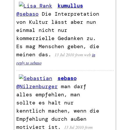
kumullus
@sebaso
Die Interpretation
von Kultur lässt aber nun
einmal nicht nur
kommerzielle Gedanken zu.
Es mag Menschen geben, die
meinen das.
13 Jul 2010
from web
in
reply to sebaso
sebaso
@Nilzenburger
man darf
alles empfehlen, man
sollte es halt nur
kenntlich machen, wenn die
Empfehlung durch außen
motiviert ist.
13 Jul 2010
from