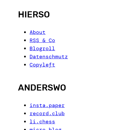
HIERSO
About
RSS & Co
Blogroll
Datenschmutz
Copyleft
ANDERSWO
insta.paper
record.club
li.chess
micro.blog