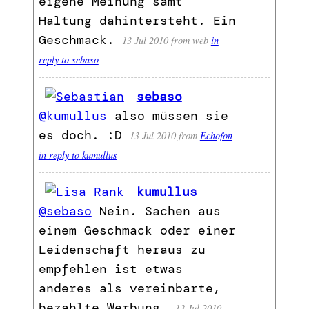
eigene Meinung samt
Haltung dahintersteht. Ein
Geschmack.
13 Jul 2010
from web
in
reply to sebaso
sebaso
@kumullus
also müssen sie
es doch. :D
13 Jul 2010
from
Echofon
in reply to kumullus
kumullus
@sebaso
Nein. Sachen aus
einem Geschmack oder einer
Leidenschaft heraus zu
empfehlen ist etwas
anderes als vereinbarte,
bezahlte Werbung.
13 Jul 2010