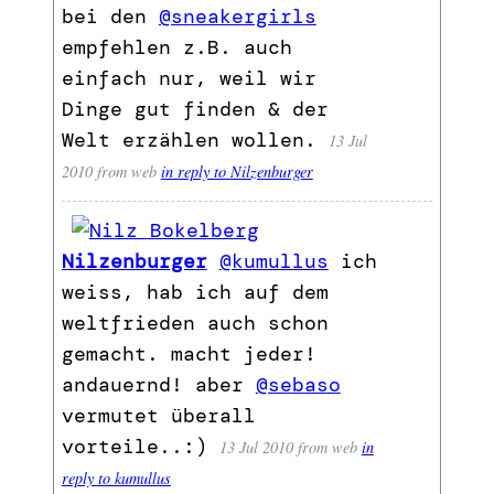
bei den
@sneakergirls
empfehlen z.B. auch
einfach nur, weil wir
Dinge gut finden & der
Welt erzählen wollen.
13 Jul
2010
from web
in reply to Nilzenburger
Nilzenburger
@kumullus
ich
weiss, hab ich auf dem
weltfrieden auch schon
gemacht. macht jeder!
andauernd! aber
@sebaso
vermutet überall
vorteile..:)
13 Jul 2010
from web
in
reply to kumullus