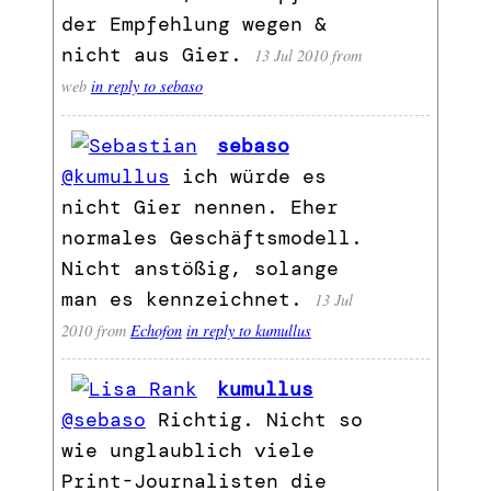
der Empfehlung wegen &
nicht aus Gier.
13 Jul 2010
from
web
in reply to sebaso
sebaso
@kumullus
ich würde es
nicht Gier nennen. Eher
normales Geschäftsmodell.
Nicht anstößig, solange
man es kennzeichnet.
13 Jul
2010
from
Echofon
in reply to kumullus
kumullus
@sebaso
Richtig. Nicht so
wie unglaublich viele
Print-Journalisten die