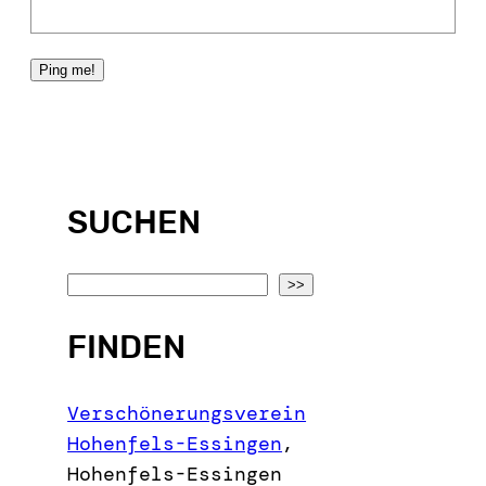
SUCHEN
S
>>
e
FINDEN
a
r
c
Verschönerungsverein
h
Hohenfels-Essingen
,
Hohenfels-Essingen