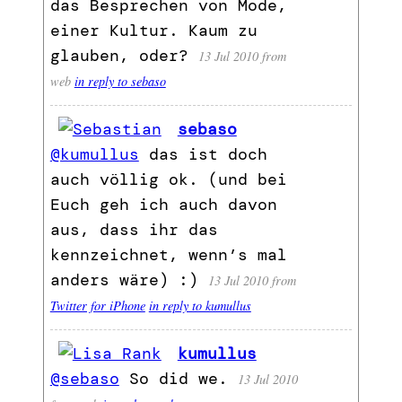
das Besprechen von Mode,
einer Kultur. Kaum zu
glauben, oder?
13 Jul 2010
from
web
in reply to sebaso
sebaso
@kumullus
das ist doch
auch völlig ok. (und bei
Euch geh ich auch davon
aus, dass ihr das
kennzeichnet, wenn’s mal
anders wäre) :)
13 Jul 2010
from
Twitter for iPhone
in reply to kumullus
kumullus
@sebaso
So did we.
13 Jul 2010