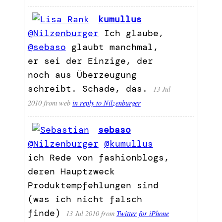
kumullus
@Nilzenburger
Ich glaube,
@sebaso
glaubt manchmal,
er sei der Einzige, der
noch aus Überzeugung
schreibt. Schade, das.
13 Jul
2010
from web
in reply to Nilzenburger
sebaso
@Nilzenburger
@kumullus
ich Rede von fashionblogs,
deren Hauptzweck
Produktempfehlungen sind
(was ich nicht falsch
finde)
13 Jul 2010
from
Twitter for iPhone