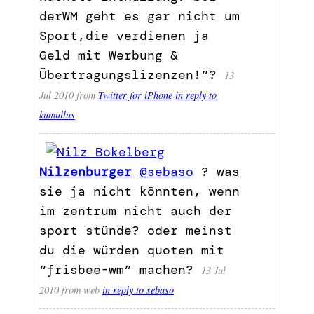
derWM geht es gar nicht um
Sport,die verdienen ja
Geld mit Werbung &
Übertragungslizenzen!”?
13
Jul 2010
from
Twitter for iPhone
in reply to
kumullus
Nilzenburger
@sebaso
? was
sie ja nicht könnten, wenn
im zentrum nicht auch der
sport stünde? oder meinst
du die würden quoten mit
“frisbee-wm” machen?
13 Jul
2010
from web
in reply to sebaso