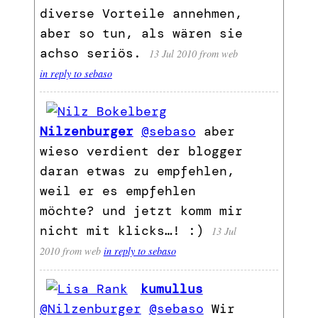
diverse Vorteile annehmen,
aber so tun, als wären sie
achso seriös.
13 Jul 2010
from web
in reply to sebaso
Nilzenburger
@sebaso
aber
wieso verdient der blogger
daran etwas zu empfehlen,
weil er es empfehlen
möchte? und jetzt komm mir
nicht mit klicks…! :)
13 Jul
2010
from web
in reply to sebaso
kumullus
@Nilzenburger
@sebaso
Wir