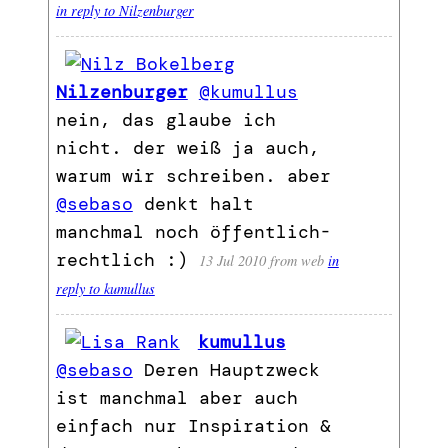
in reply to Nilzenburger
Nilzenburger
@kumullus
nein, das glaube ich
nicht. der weiß ja auch,
warum wir schreiben. aber
@sebaso
denkt halt
manchmal noch öffentlich-
rechtlich :)
13 Jul 2010
from web
in
reply to kumullus
kumullus
@sebaso
Deren Hauptzweck
ist manchmal aber auch
einfach nur Inspiration &