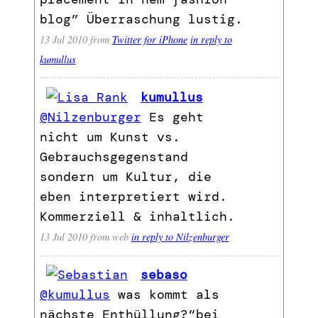
blog” Überraschung lustig.
13 Jul 2010
from
Twitter for iPhone
in reply to
kumullus
kumullus
@Nilzenburger
Es geht
nicht um Kunst vs.
Gebrauchsgegenstand
sondern um Kultur, die
eben interpretiert wird.
Kommerziell & inhaltlich.
13 Jul 2010
from web
in reply to Nilzenburger
sebaso
@kumullus
was kommt als
nächste Enthüllung?”bei