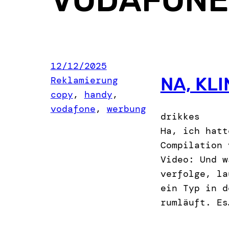
12/12/2025
NA, KLI
Reklamierung
copy
, 
handy
, 
vodafone
, 
werbung
drikkes
Ha, ich hatt
Compilation 
Video: Und w
verfolge, la
ein Typ in d
rumläuft. Es