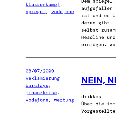
Dem spiegel.
klassenkampf
, 
aufgefallen 
spiegel
, 
vodafone
ist und es U
deren gibt. 
selbst zusam
Headline und
einfügen, wa
08/07/2009
NEIN, 
Reklamierung
barclays
, 
finanzkrise
, 
drikkes
vodafone
, 
werbung
Über die imm
Vorgestellte