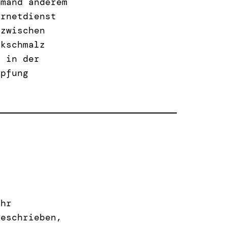
emand anderem
ernetdienst
 zwischen
nkschmalz
” in der
mpfung
ihr
geschrieben,