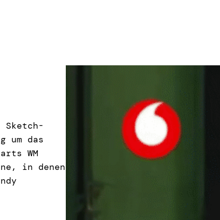
r Sketch-
ng um das
Darts WM
one, in denen
andy