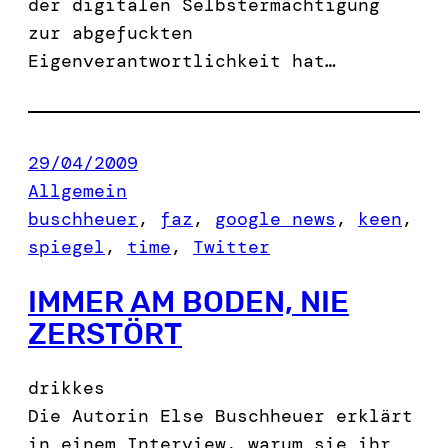
der digitalen Selbstermächtigung
zur abgefuckten
Eigenverantwortlichkeit hat…
29/04/2009
Allgemein
buschheuer
, 
faz
, 
google news
, 
keen
, 
spiegel
, 
time
, 
Twitter
IMMER AM BODEN, NIE
ZERSTÖRT
drikkes
Die Autorin Else Buschheuer erklärt
in einem Interview, warum sie ihr