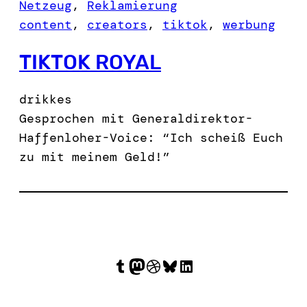
Netzeug
, 
Reklamierung
content
, 
creators
, 
tiktok
, 
werbung
TIKTOK ROYAL
drikkes
Gesprochen mit Generaldirektor-
Haffenloher-Voice: “Ich scheiß Euch
zu mit meinem Geld!”
Tumblr
Mastodon
Dribbble
Bluesky
LinkedIn