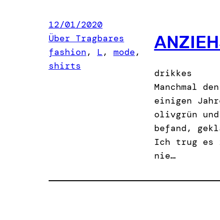
12/01/2020
ANZIE
Über Tragbares
fashion
, 
L
, 
mode
, 
shirts
drikkes
Manchmal den
einigen Jahr
olivgrün und
befand, gekl
Ich trug es 
nie…