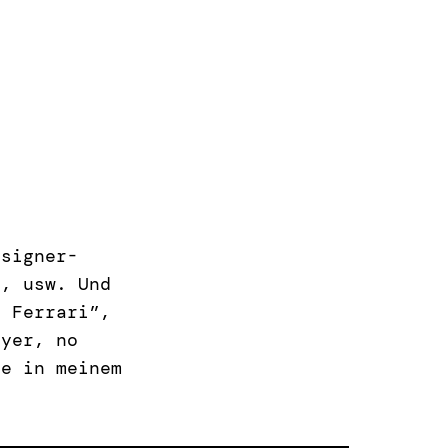
esigner-
s, usw. Und
a Ferrari”,
ayer, no
ie in meinem