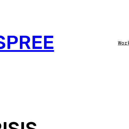
SPREE
Wor
ISIS