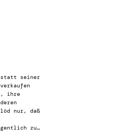
 statt seiner
 verkaufen
n, ihre
 deren
Blöd nur, daß
igentlich zu…