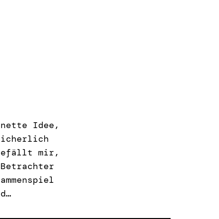
 nette Idee,
sicherlich
gefällt mir,
 Betrachter
sammenspiel
ld…