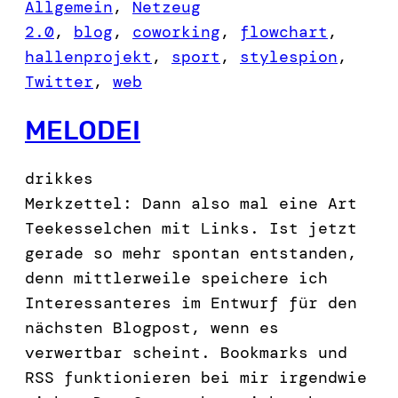
Allgemein
, 
Netzeug
2.0
, 
blog
, 
coworking
, 
flowchart
, 
hallenprojekt
, 
sport
, 
stylespion
, 
Twitter
, 
web
MELODEI
drikkes
Merkzettel: Dann also mal eine Art
Teekesselchen mit Links. Ist jetzt
gerade so mehr spontan entstanden,
denn mittlerweile speichere ich
Interessanteres im Entwurf für den
nächsten Blogpost, wenn es
verwertbar scheint. Bookmarks und
RSS funktionieren bei mir irgendwie