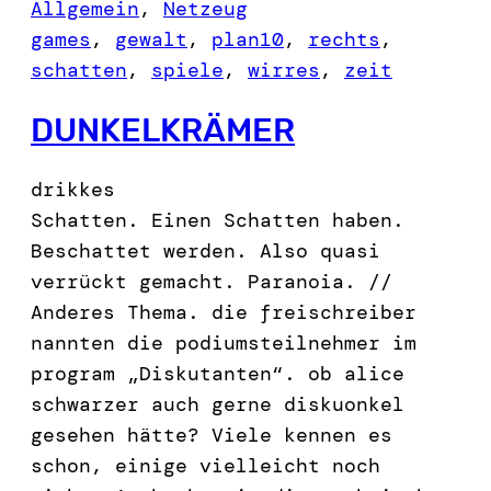
Allgemein
, 
Netzeug
games
, 
gewalt
, 
plan10
, 
rechts
, 
schatten
, 
spiele
, 
wirres
, 
zeit
DUNKELKRÄMER
drikkes
Schatten. Einen Schatten haben.
Beschattet werden. Also quasi
verrückt gemacht. Paranoia. //
Anderes Thema. die freischreiber
nannten die podiumsteilnehmer im
program „Diskutanten“. ob alice
schwarzer auch gerne diskuonkel
gesehen hätte? Viele kennen es
schon, einige vielleicht noch