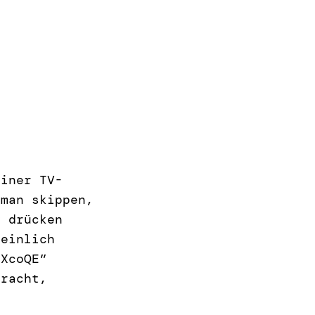
einer TV-
 man skippen,
y drücken
heinlich
RXcoQE”
bracht,