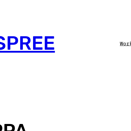
SPREE
Wor
PPA