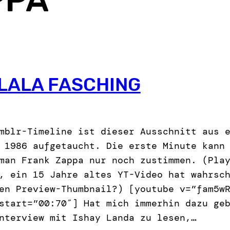
LALA FASCHING
mblr-Timeline ist dieser Ausschnitt aus 
 1986 aufgetaucht. Die erste Minute kann
man Frank Zappa nur noch zustimmen. (Pla
, ein 15 Jahre altes YT-Video hat wahrsc
en Preview-Thumbnail?) [youtube v=”fam5w
start=”00:70″] Hat mich immerhin dazu ge
nterview mit Ishay Landa zu lesen,…