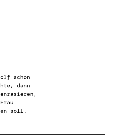
wolf schon
chte, dann
genrasieren,
 Frau
den soll.