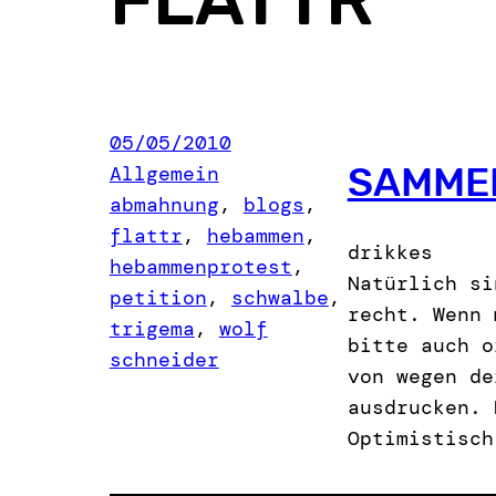
05/05/2010
SAMME
Allgemein
abmahnung
, 
blogs
, 
flattr
, 
hebammen
, 
drikkes
hebammenprotest
, 
Natürlich si
petition
, 
schwalbe
, 
recht. Wenn 
trigema
, 
wolf
bitte auch o
schneider
von wegen de
ausdrucken. 
Optimistisch