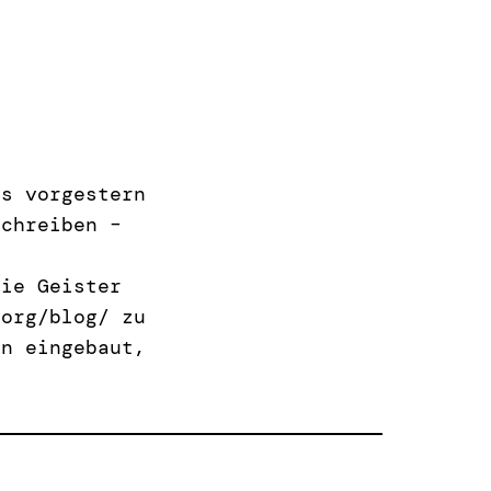
ns vorgestern
schreiben –
,
die Geister
.org/blog/ zu
on eingebaut,