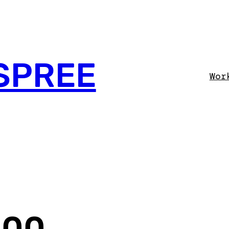
SPREE
Wor
100