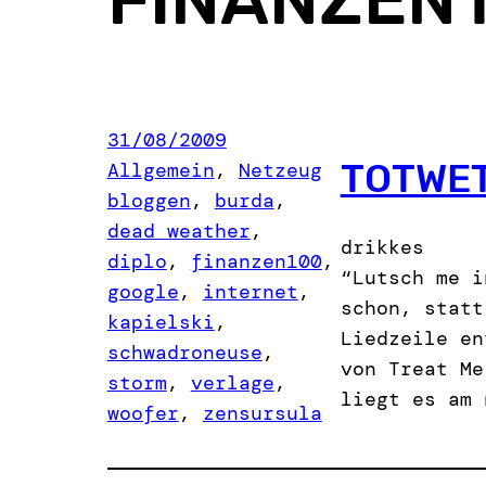
31/08/2009
TOTWE
Allgemein
, 
Netzeug
bloggen
, 
burda
, 
dead weather
, 
drikkes
diplo
, 
finanzen100
, 
“Lutsch me i
google
, 
internet
, 
schon, statt
kapielski
, 
Liedzeile en
schwadroneuse
, 
von Treat Me
storm
, 
verlage
, 
liegt es am 
woofer
, 
zensursula