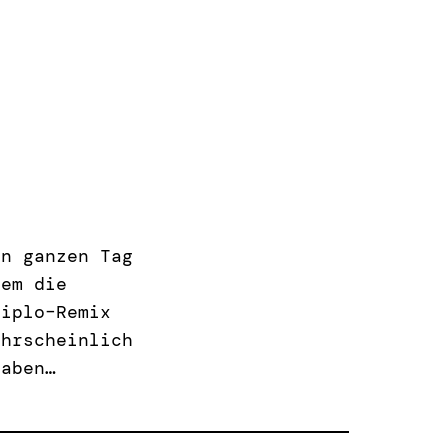
en ganzen Tag
dem die
Diplo–Remix
ahrscheinlich
gaben…