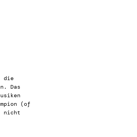
e die
en. Das
musiken
ampion (of
h nicht
f