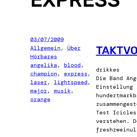
03/07/2009
TAKTVO
Allgemein
, 
Über
Hörbares
angelika
, 
blood
, 
drikkes
champion
, 
express
, 
Die Band Ang
laser
, 
lightspeed
, 
Einstellung 
major
, 
musik
, 
hundertmarkb
orange
zusammengest
Test Icicles
verstehen. D
freshzweinul