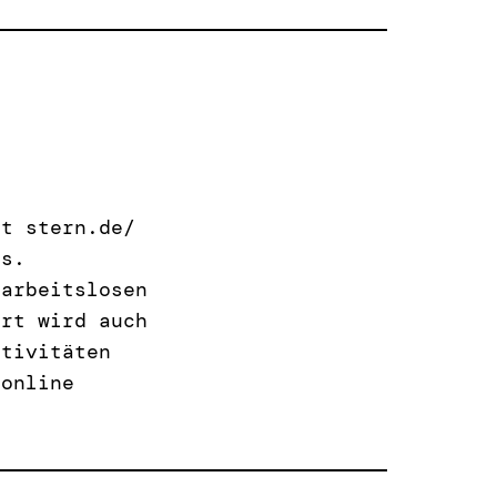
ht stern.de/
us.
 arbeitslosen
ort wird auch
ktivitäten
 online