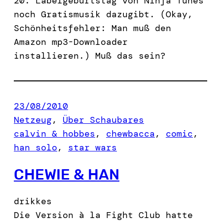
20. Labelgeburtstag von Ninja Tunes
noch Gratismusik dazugibt. (Okay,
Schönheitsfehler: Man muß den
Amazon mp3-Downloader
installieren.) Muß das sein?
23/08/2010
Netzeug
, 
Über Schaubares
calvin & hobbes
, 
chewbacca
, 
comic
, 
han solo
, 
star wars
CHEWIE & HAN
drikkes
Die Version à la Fight Club hatte