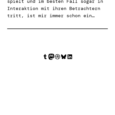
spielt und im besten Fall sogar in
Interaktion mit ihren Betrachtern
tritt, ist mir immer schon ein…
Tumblr
Mastodon
Dribbble
Bluesky
LinkedIn