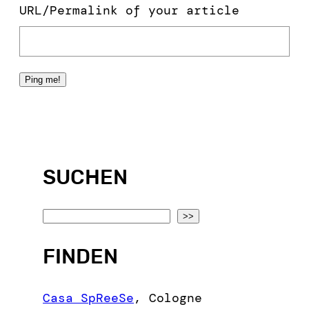
URL/Permalink of your article
SUCHEN
S
>>
e
FINDEN
a
r
c
Casa SpReeSe
,
Cologne