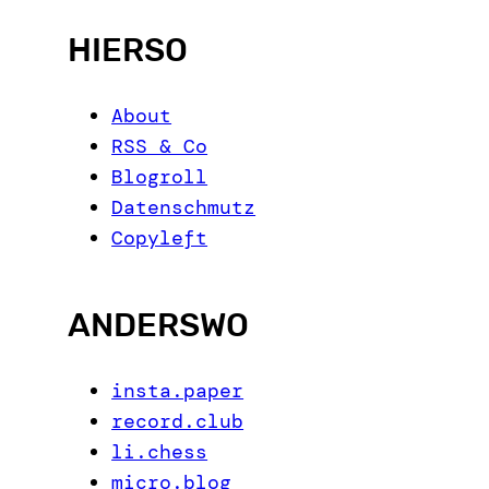
h
HIERSO
About
RSS & Co
Blogroll
Datenschmutz
Copyleft
ANDERSWO
insta.paper
record.club
li.chess
micro.blog