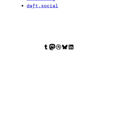
daft.social
Tumblr
Mastodon
Dribbble
Bluesky
LinkedIn