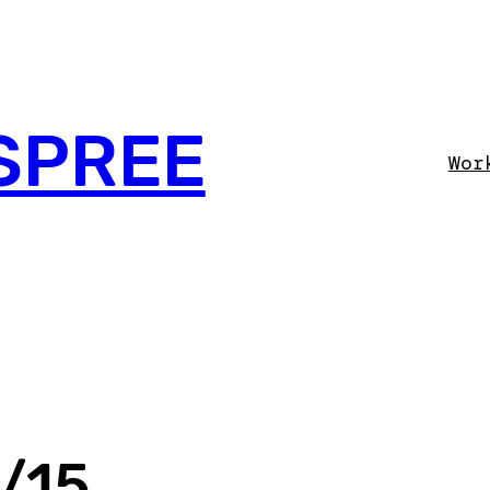
SPREE
Wor
/15