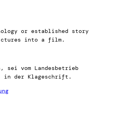
hology or established story
ictures into a film.
n, sei vom Landesbetrieb
s in der Klageschrift.
ung