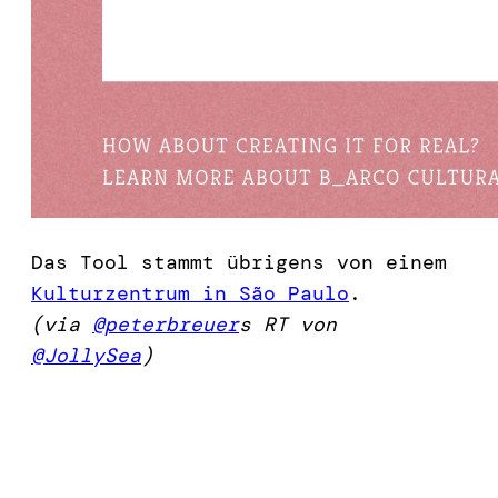
Das Tool stammt übrigens von einem
Kulturzentrum in São Paulo
.
(via
@peterbreuer
s RT von
@JollySea
)