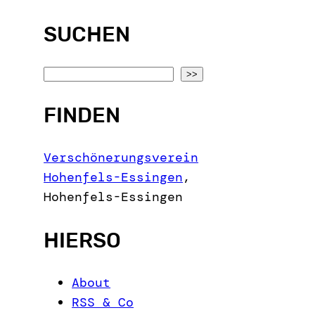
SUCHEN
S
>>
e
FINDEN
a
r
c
Verschönerungsverein
h
Hohenfels-Essingen
,
Hohenfels-Essingen
HIERSO
About
RSS & Co