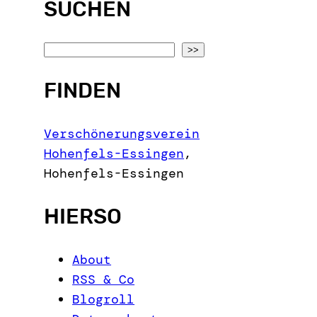
SUCHEN
S
>>
e
FINDEN
a
r
c
Verschönerungsverein
h
Hohenfels-Essingen
,
Hohenfels-Essingen
HIERSO
About
RSS & Co
Blogroll