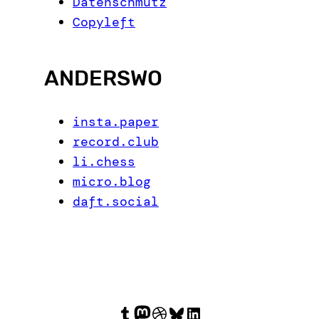
Datenschmutz
Copyleft
ANDERSWO
insta.paper
record.club
li.chess
micro.blog
daft.social
Tumblr
Mastodon
Dribbble
Bluesky
LinkedIn