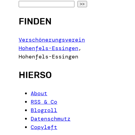
S
>>
e
FINDEN
a
r
c
Verschönerungsverein
h
Hohenfels-Essingen
,
Hohenfels-Essingen
HIERSO
About
RSS & Co
Blogroll
Datenschmutz
Copyleft