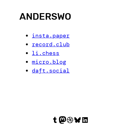
ANDERSWO
insta.paper
record.club
li.chess
micro.blog
daft.social
Tumblr
Mastodon
Dribbble
Bluesky
LinkedIn