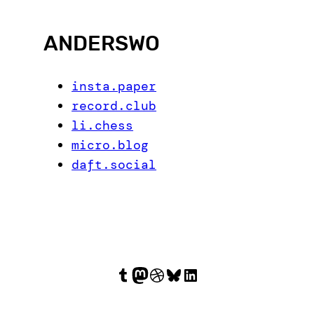
ANDERSWO
insta.paper
record.club
li.chess
micro.blog
daft.social
Tumblr
Mastodon
Dribbble
Bluesky
LinkedIn