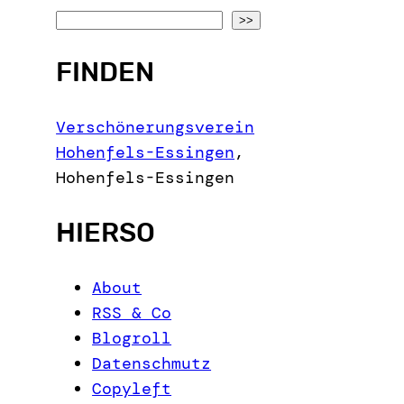
S
>>
e
FINDEN
a
r
c
Verschönerungsverein
h
Hohenfels-Essingen
,
Hohenfels-Essingen
HIERSO
About
RSS & Co
Blogroll
Datenschmutz
Copyleft