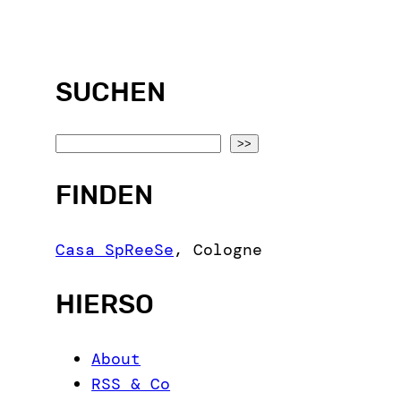
SUCHEN
S
>>
e
FINDEN
a
r
c
Casa SpReeSe
,
Cologne
h
HIERSO
About
RSS & Co